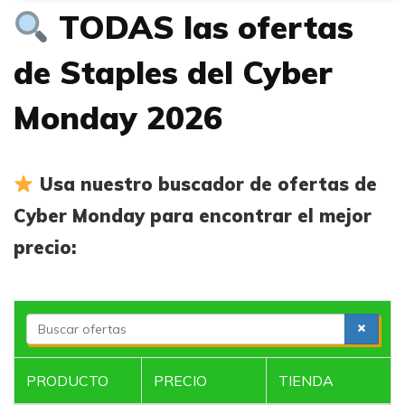
TODAS las ofertas
de Staples del Cyber
Monday 2026
Usa nuestro buscador de ofertas de
Cyber Monday para encontrar el mejor
precio:
S
e
a
PRODUCTO
PRECIO
TIENDA
r
c