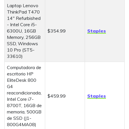
Laptop Lenovo
h
ThinkPad T470
14" Refurbished
- Intel Core i5-
6300U, 16GB
$354.99
Staples
Memory, 256GB
SSD, Windows
10 Pro (ST5-
33610)
Computadora de
escritorio HP
EliteDesk 800
G4
reacondicionada,
$459.99
Staples
Intel Core i7-
8700T, 16GB de
memoria, 500GB
de SSD (J1-
800G4MA08)