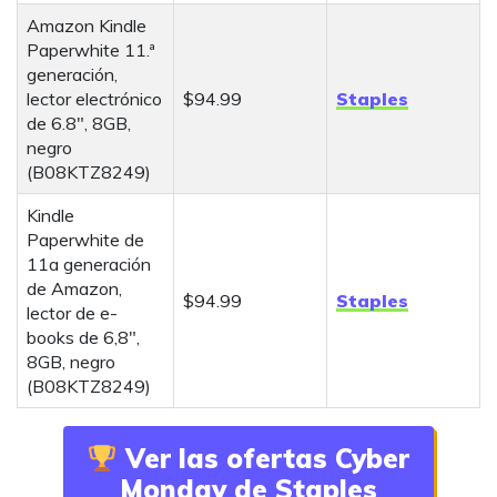
Amazon Kindle
Paperwhite 11.ª
generación,
lector electrónico
$94.99
Staples
de 6.8", 8GB,
negro
(B08KTZ8249)
Kindle
Paperwhite de
11a generación
de Amazon,
$94.99
Staples
lector de e-
books de 6,8",
8GB, negro
(B08KTZ8249)
Ver las ofertas Cyber
Monday de Staples