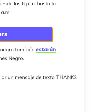
esde las 6 p.m. hasta la
 a.m.
ars
s negro también
estarán
rnes Negro.
viar un mensaje de texto THANKS