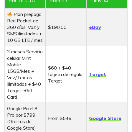
PRODUCTO
PRECIO
TIENDA
r
c
Plan prepago
h
Red Pocket de
360 días: Voz y
$190.00
eBay
SMS ilimitados +
10 GB LTE / mes
3 meses Servicio
celular Mint
Mobile
$60 + $40
15GB/Mes +
tarjeta de regalo
Target
Voz/Textos
Target
Ilimitados + $40
Target eGift
Card
Google Pixel 8
Pro por $799
From $549
Google Store
(Ofertas de
Google Store)