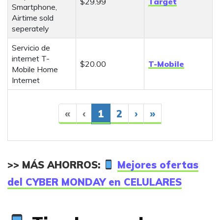
$29.99
Target
Smartphone,
Airtime sold
seperately
Servicio de
internet T-
$20.00
T-Mobile
Mobile Home
Internet
«
‹
1
2
›
»
>> MÁS AHORROS:
Mejores ofertas
del CYBER MONDAY en CELULARES