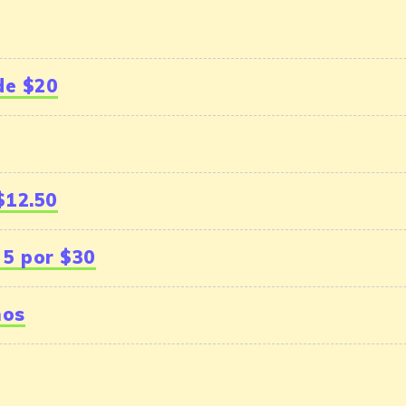
de $20
$12.50
 5 por $30
nos