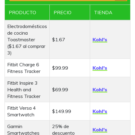
a
PRODUCTO
PRECIO
TIENDA
r
c
Electrodomésticos
h
de cocina
Toastmaster
$1.67
Kohl's
($1.67 al comprar
3)
Fitbit Charge 6
$99.99
Kohl's
Fitness Tracker
Fitbit Inspire 3
Health and
$69.99
Kohl's
Fitness Tracker
Fitbit Versa 4
$149.99
Kohl's
Smartwatch
Garmin
25% de
Kohl's
Smartwatches
descuento