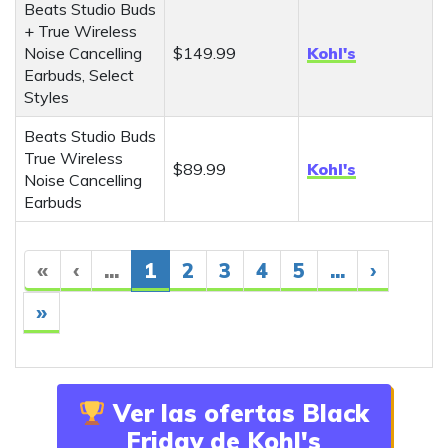
Beats Studio Buds
+ True Wireless
Noise Cancelling
$149.99
Kohl's
Earbuds, Select
Styles
Beats Studio Buds
True Wireless
$89.99
Kohl's
Noise Cancelling
Earbuds
«
‹
...
1
2
3
4
5
...
›
»
Ver las ofertas Black
Friday de Kohl's