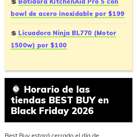
Batidora KitchenAid Pro 5 con
bowl de acero inoxidable por $199
Licuadora Ninja BL770 (Motor
1500w) por $100
Horario de las
tiendas BEST BUY en
Black Friday 2026
Best Buy estará cerrado el día de