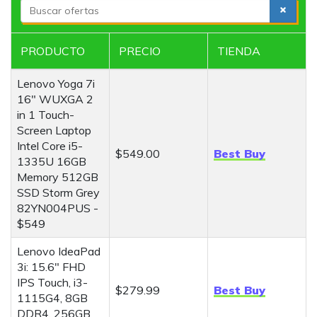
S
e
a
PRODUCTO
PRECIO
TIENDA
r
c
Lenovo Yoga 7i
h
16" WUXGA 2
in 1 Touch-
Screen Laptop
Intel Core i5-
$549.00
Best Buy
1335U 16GB
Memory 512GB
SSD Storm Grey
82YN004PUS -
$549
Lenovo IdeaPad
3i: 15.6" FHD
IPS Touch, i3-
$279.99
Best Buy
1115G4, 8GB
DDR4, 256GB