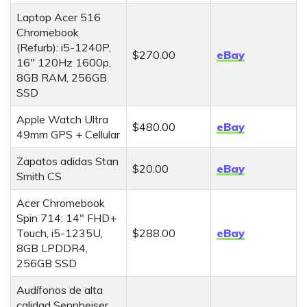
Laptop Acer 516
Chromebook
(Refurb): i5-1240P,
$270.00
eBay
16" 120Hz 1600p,
8GB RAM, 256GB
SSD
Apple Watch Ultra
$480.00
eBay
49mm GPS + Cellular
Zapatos adidas Stan
$20.00
eBay
Smith CS
Acer Chromebook
Spin 714: 14" FHD+
Touch, i5-1235U,
$288.00
eBay
8GB LPDDR4,
256GB SSD
Audífonos de alta
calidad Sennheiser