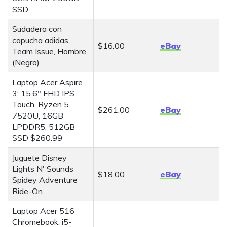
SSD
Sudadera con
capucha adidas
$16.00
eBay
Team Issue, Hombre
(Negro)
Laptop Acer Aspire
3: 15.6" FHD IPS
Touch, Ryzen 5
$261.00
eBay
7520U, 16GB
LPDDR5, 512GB
SSD $260.99
Juguete Disney
Lights N' Sounds
$18.00
eBay
Spidey Adventure
Ride-On
Laptop Acer 516
Chromebook: i5-