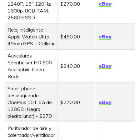
1240P, 16" 120Hz
$270.00
eBay
1600p, 8GB RAM,
256GB SSD
Reloj inteligente
Apple Watch Ultra
$480.00
eBay
49mm GPS + Cellular
Auriculares
Sennheiser HD 600
$240.00
eBay
Audiophile Open
Back
Smartphone
desbloqueado
OnePlus 10T 5G de
$270.00
eBay
128GB (Negro
piedra lunar) - $270
Purificador de aire y
calentador/ventilador