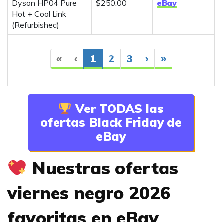
Dyson HP04 Pure
$250.00
eBay
Hot + Cool Link
(Refurbished)
«
‹
1
2
3
›
»
Ver TODAS las
ofertas Black Friday de
eBay
Nuestras ofertas
viernes negro 2026
favoritas en eBay