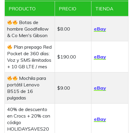
a
PRODUCTO
PRECIO
TIENDA
r
c
Botas de
h
hombre Goodfellow
$8.00
eBay
& Co Men's Gibson
Plan prepago Red
Pocket de 360 días:
$190.00
eBay
Voz y SMS ilimitados
+ 10 GB LTE / mes
Mochila para
portátil Lenovo
$9.00
eBay
B515 de 16
pulgadas
40% de descuento
en Crocs + 20% con
eBay
código
HOLIDAYSAVES20