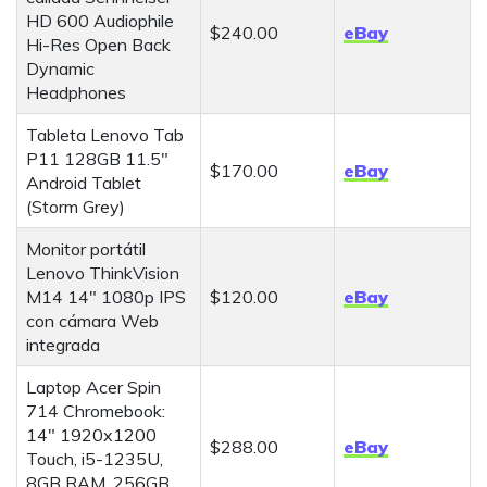
HD 600 Audiophile
$240.00
eBay
Hi-Res Open Back
Dynamic
Headphones
Tableta Lenovo Tab
P11 128GB 11.5"
$170.00
eBay
Android Tablet
(Storm Grey)
Monitor portátil
Lenovo ThinkVision
M14 14" 1080p IPS
$120.00
eBay
con cámara Web
integrada
Laptop Acer Spin
714 Chromebook:
14" 1920x1200
$288.00
eBay
Touch, i5-1235U,
8GB RAM, 256GB