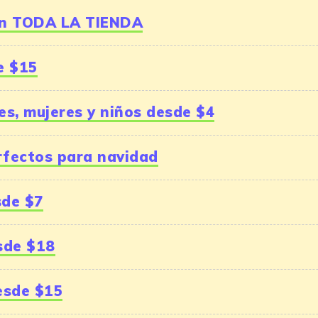
en TODA LA TIENDA
e $15
s, mujeres y niños desde $4
rfectos para navidad
sde $7
sde $18
esde $15