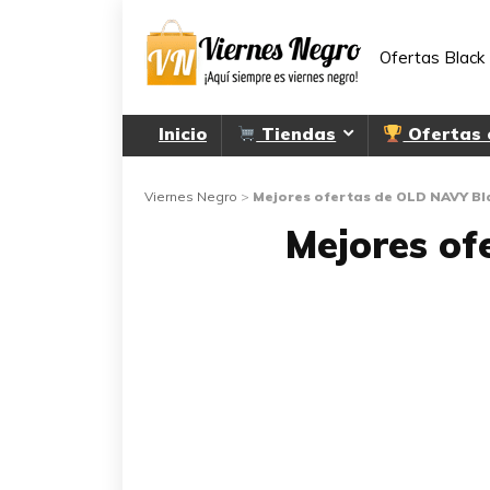
Ofertas Black 
Inicio
Tiendas
Ofertas
Viernes Negro
>
Mejores ofertas de OLD NAVY Bl
Mejores of