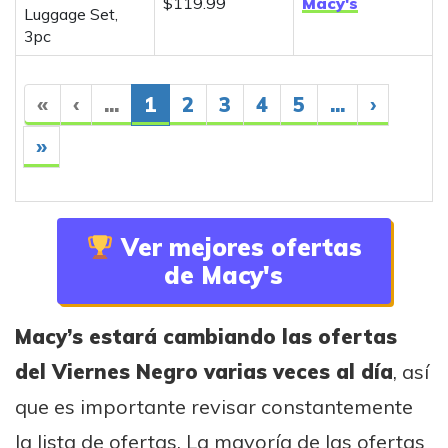
$119.99
Macy's
Luggage Set,
3pc
«
‹
...
1
2
3
4
5
...
›
»
Ver mejores ofertas
de Macy's
Macy’s estará cambiando las ofertas
del Viernes Negro varias veces al día
, así
que es importante revisar constantemente
la lista de ofertas. La mayoría de las ofertas