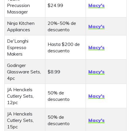
Precussion
$24.99
Macy's
Massager
Ninja Kitchen
20%-50% de
Macy's
Appliances
descuento
De'Longhi
Hasta $200 de
Espresso
Macy's
descuento
Makers
Godinger
Glassware Sets,
$8.99
Macy's
4pc
JA Henckels
50% de
Cutlery Sets,
Macy's
descuento
12pc
JA Henckels
50% de
Cutlery Sets,
Macy's
descuento
15pc