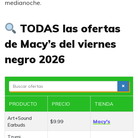
medianoche.
TODAS las ofertas
de Macy’s del viernes
negro 2026
S
e
a
PRODUCTO
PRECIO
TIENDA
r
c
Art+Sound
h
$9.99
Macy's
Earbuds
Tzumi