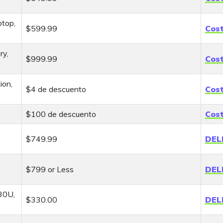
ptop,
$599.99
Cos
ry,
$999.99
Cos
ion,
$4 de descuento
Cos
$100 de descuento
Cos
$749.99
DEL
$799 or Less
DEL
30U,
$330.00
DEL
D