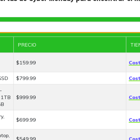
S
e
a
PRECIO
TIE
r
c
h
$159.99
Cos
 SSD
$799.99
Cos
-
, 1TB
$999.99
Cos
GB
y,
$699.99
Cos
ptop,
$549.99
Cos