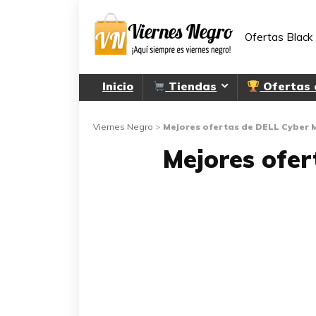
Ofertas Black 
Inicio
Tiendas
Ofertas
Viernes Negro
>
Mejores ofertas de DELL Cyber
Mejores ofe