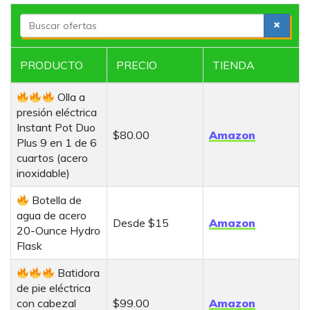
S
e
a
PRODUCTO
PRECIO
TIENDA
r
c
Olla a
h
presión eléctrica
Instant Pot Duo
$80.00
Amazon
Plus 9 en 1 de 6
cuartos (acero
inoxidable)
Botella de
agua de acero
Desde $15
Amazon
20-Ounce Hydro
Flask
Batidora
de pie eléctrica
con cabezal
$99.00
Amazon